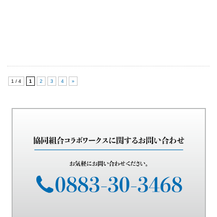
1 / 4
1
2
3
4
»