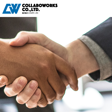
特定監理事業：許1910000371 登録支援機関登録：22登-006829